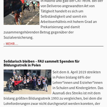
in Madrid und gab der CNT recht. Bei der
von Deliveroo angewandten Art von
Tätigkeit handelt es sich um
Selbständigkeit und somit ein
Arbeitsverhältnis mit hohem Grad an
Prekarisierung und damit
zusammengehörenden Betrug gegenüber der
Sozialversicherung.
MEHR…
Solidarisch bleiben – FAU sammelt Spenden für
Bildungsstreik in Polen
Seit dem 8. April 2019 streikten
in Polen bislang 68% der
Lehrer*innen und Erzieher*innen
in Schulen und Kindergärten. Das
Ausmaß des Streiks ist mit dem
bislang größten Bildungsstreik 1993 zu vergleichen, bei dem die
Lohnforderungen zwar nicht durchgesetzt werden konnten, der