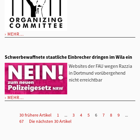
MEHR…
Schwerbewaffnete staatliche Einbrecher dringen im Wila ein
Websites der FAU wegen Razzia
in Dortmund vorübergehend
nicht erreichtbar
MEHR…
30 frühere Artikel
1
...
3
4
5
6
7
8
9
...
67
Die nächsten 30 Artikel