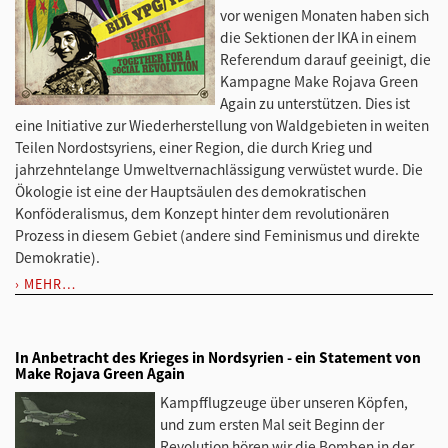
vor wenigen Monaten haben sich
die Sektionen der IKA in einem
Referendum darauf geeinigt, die
Kampagne Make Rojava Green
Again zu unterstützen. Dies ist
eine Initiative zur Wiederherstellung von Waldgebieten in weiten
Teilen Nordostsyriens, einer Region, die durch Krieg und
jahrzehntelange Umweltvernachlässigung verwüstet wurde. Die
Ökologie ist eine der Hauptsäulen des demokratischen
Konföderalismus, dem Konzept hinter dem revolutionären
Prozess in diesem Gebiet (andere sind Feminismus und direkte
Demokratie).
MEHR…
In Anbetracht des Krieges in Nordsyrien - ein Statement von
Make Rojava Green Again
Kampfflugzeuge über unseren Köpfen,
und zum ersten Mal seit Beginn der
Revolution hören wir die Bomben in der