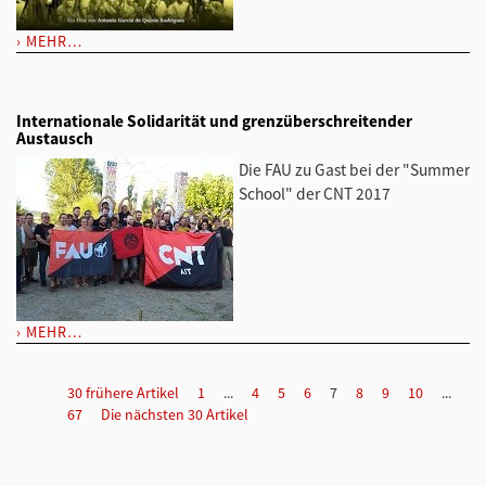
MEHR…
Internationale Solidarität und grenzüberschreitender
Austausch
Die FAU zu Gast bei der "Summer
School" der CNT 2017
MEHR…
30 frühere Artikel
1
...
4
5
6
7
8
9
10
...
67
Die nächsten 30 Artikel