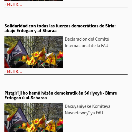
MEHR…
Solidaridad con todas las fuerzas democráticas de Siria:
abajo Erdogan y al-Sharaa
Declaración del Comité
Internacional de la FAU
MEHR…
Piştgirî ji bo hemû hêzên demokratîk ên Sûriyeyê - Bimre
Erdogan û al-Scharaa
Daxuyaniyeke Komîteya
Navneteweyî ya FAU