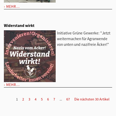
MEHR…
Widerstand wirkt
Initiative Grüne Gewerke: "Jetzt
weitermachen für Agrarwende
von unten und nazifreie Äcker!"
MEHR…
1
2
3
4
5
6
7
...
67
Die nächsten 30 Artikel