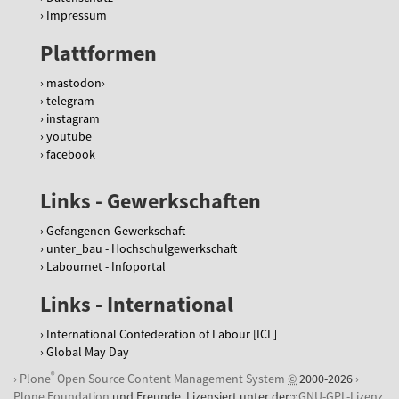
Impressum
Plattformen
mastodon
telegram
instagram
youtube
facebook
Links - Gewerkschaften
Gefangenen-Gewerkschaft
unter_bau - Hochschulgewerkschaft
Labournet - Infoportal
Links - International
International Confederation of Labour [ICL]
Global May Day
®
Plone
Open Source Content Management System
©
2000-2026
Plone Foundation
und Freunde. Lizensiert unter der
GNU-GPL-Lizenz
.