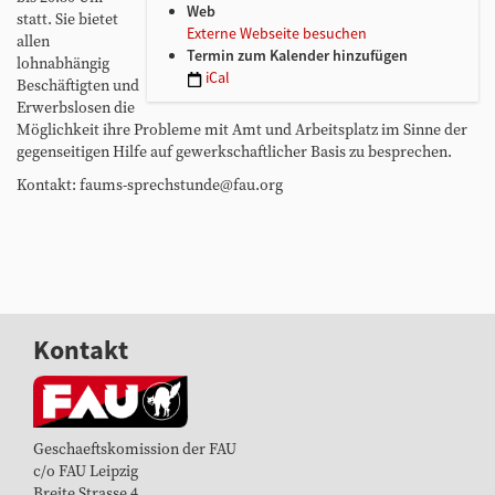
Web
/
statt. Sie bietet
Externe Webseite besuchen
w
allen
Termin zum Kalender hinzufügen
w
lohnabhängig
iCal
w
Beschäftigten und
.
Erwerbslosen die
f
Möglichkeit ihre Probleme mit Amt und Arbeitsplatz im Sinne der
a
gegenseitigen Hilfe auf gewerkschaftlicher Basis zu besprechen.
u
Kontakt: faums-sprechstunde@fau.org
.
o
r
g
/
v
o
Kontakt
r
-
o
r
t
Geschaeftskomission der FAU
/
c/o FAU Leipzig
m
Breite Strasse 4