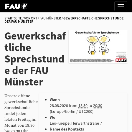
STARTSEITE
VOR ORT
FAU MÜNSTER
GEWERKSCHAFTLICHE SPRECHSTUNDE
DER FAU MÜNSTER
Gewerkschaf
tliche
Sprechstund
e der FAU
Münster
h
Unsere offene
Wann
t
gewerkschaftliche
28.08.2020
from
18:30
to
20:30
t
Sprechstunde
(Europe/Berlin / UTC200)
p
findet jeden
Wo
s
letzten Freitag im
Leo-Kneipe, Herwarthstraße 7
:
Monat von 18.30
Name des Kontakts
/
bis 20.30 Uhr