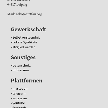
u
04317 Leipzig
e
n
Mail: geko(aett)fau.org
s
t
e
Gewerkschaft
r
l
Selbstverstaendnis
a
Lokale Syndikate
n
Mitglied werden
d
/
Sonstiges
g
e
Datenschutz
w
Impressum
e
Plattformen
r
k
mastodon
s
telegram
c
instagram
h
youtube
a
facebook