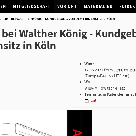
NEN
MITGLIEDSCHAFT
VOR ORT
MATERIALIEN
»DIREK
FLIKT BEI WALTHER KÖNIG - KUNDGEBUNG VOR DEM FIRMENSITZ IN KÖLN
t bei Walther König - Kundg
sitz in Köln
Wann
17.05.2021
from
17:00
to
19:
(Europe/Berlin / UTC200)
Wo
Willy-Millowitsch-Platz
Termin zum Kalender hinzu
iCal