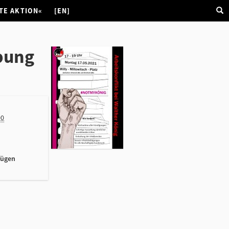
TE AKTION«
[EN]
ebung
00
fügen