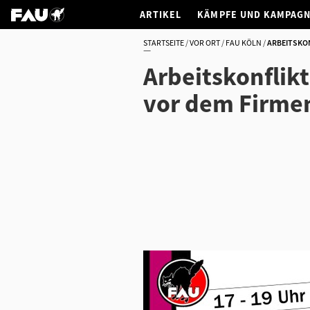
ARTIKEL
KÄMPFE UND KAMPAG
STARTSEITE
VOR ORT
FAU KÖLN
ARBEITSKON
Arbeitskonflik
vor dem Firmen
h
t
t
p
s
:
/
/
w
w
w
.
f