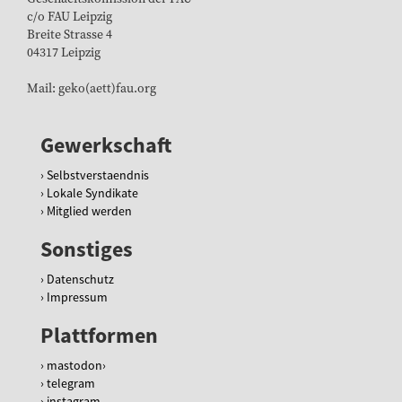
f
c/o FAU Leipzig
u
Breite Strasse 4
r
04317 Leipzig
t
/
Mail: geko(aett)fau.org
k
l
i
Gewerkschaft
m
a
Selbstverstaendnis
-
Lokale Syndikate
d
Mitglied werden
i
Sonstiges
g
i
Datenschutz
t
Impressum
a
l
Plattformen
i
s
mastodon
i
telegram
e
instagram