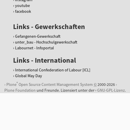
r
youtube
u
facebook
n
g
-
Links - Gewerkschaften
g
e
Gefangenen-Gewerkschaft
w
unter_bau - Hochschulgewerkschaft
e
Labournet - Infoportal
r
Links - International
k
s
International Confederation of Labour [ICL]
c
Global May Day
h
a
®
Plone
Open Source Content Management System
©
2000-2026
f
Plone Foundation
und Freunde. Lizensiert unter der
GNU-GPL-Lizenz
.
t
e
n
-
a
r
b