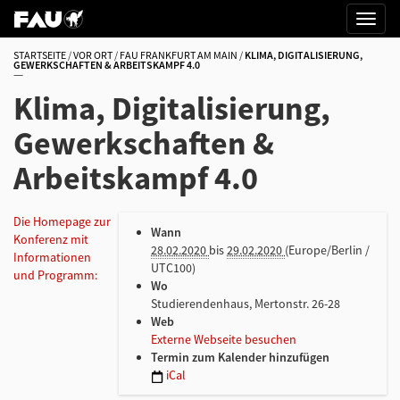
STARTSEITE
VOR ORT
FAU FRANKFURT AM MAIN
KLIMA, DIGITALISIERUNG,
GEWERKSCHAFTEN & ARBEITSKAMPF 4.0
Klima, Digitalisierung,
Gewerkschaften &
Arbeitskampf 4.0
h
Die Homepage zur
Wann
t
Konferenz mit
28.02.2020
bis
29.02.2020
(Europe/Berlin /
t
Informationen
UTC100)
p
und Programm:
Wo
s
Studierendenhaus, Mertonstr. 26-28
:
Web
/
Externe Webseite besuchen
/
Termin zum Kalender hinzufügen
w
iCal
w
w