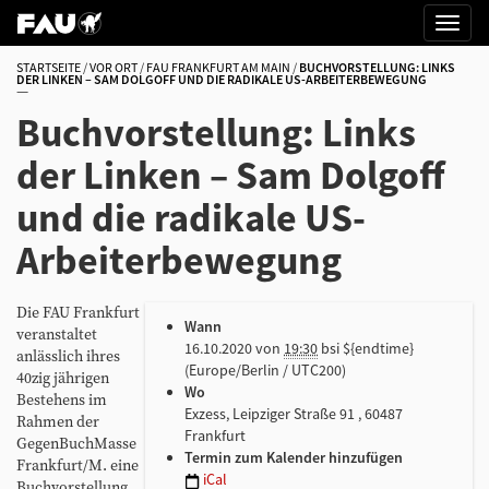
STARTSEITE
VOR ORT
FAU FRANKFURT AM MAIN
BUCHVORSTELLUNG: LINKS
DER LINKEN – SAM DOLGOFF UND DIE RADIKALE US-ARBEITERBEWEGUNG
Buchvorstellung: Links
der Linken – Sam Dolgoff
und die radikale US-
Arbeiterbewegung
h
Die FAU Frankfurt
Wann
t
veranstaltet
16.10.2020
von
19:30
bsi ${endtime}
t
anlässlich ihres
(Europe/Berlin / UTC200)
p
40zig jährigen
Wo
s
Bestehens im
Exzess, Leipziger Straße 91 , 60487
:
Rahmen der
Frankfurt
/
GegenBuchMasse
Termin zum Kalender hinzufügen
/
Frankfurt/M. eine
iCal
w
Buchvorstellung