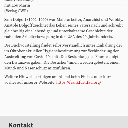
w
mit Lou Marin
w
(Verlag GWR).
.
Sam Dolgoff (1902–1990) war Malerarbeiter, Anarchist und Wobbly.
f
Anatole Dolgoff zeichnet das Leben seines Vaters nach und schreibt
a
gleichzeitig eine lebendige und unterhaltsame Geschichte der
u
radikalen Arbeiterbewegung in den USA des 20. Jahrhunderts.
.
o
Die Buchvorstellung findet selbstverständlich unter Einhaltung der
r
im Oktober aktuellen Hygienebestimmung zur Verhinderung der
g
Ausbreitung von Covid-19 statt. Die Bestuhlung des Raumes folgt
/
den Distanzvorgaben. Die Besucher*innen werden gebeten, einen
v
Mund- und Nasenschutz mitzuführen.
o
Weitere Hinweise erfolgen am Abend beim Einlass oder kurz
r
vorher auf unserer Webseite:
https://frankfurt.fau.org/
-
o
r
t
/
f
r
Kontakt
a