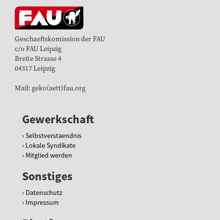
n
k
f
u
Geschaeftskomission der FAU
r
c/o FAU Leipzig
t
Breite Strasse 4
/
04317 Leipzig
b
u
Mail: geko(aett)fau.org
c
h
v
Gewerkschaft
o
r
Selbstverstaendnis
s
Lokale Syndikate
t
Mitglied werden
e
l
Sonstiges
l
u
Datenschutz
n
Impressum
g