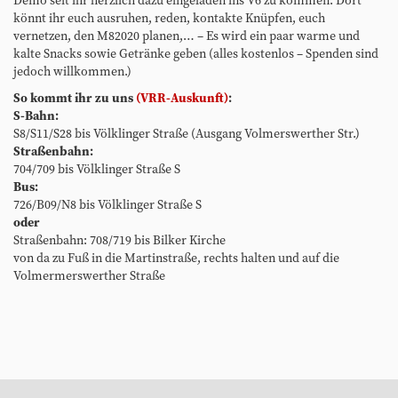
f
Demo seit ihr herzlich dazu eingeladen ins V6 zu kommen. Dort
a
könnt ihr euch ausruhen, reden, kontakte Knüpfen, euch
u
vernetzen, den M82020 planen,… – Es wird ein paar warme und
.
kalte Snacks sowie Getränke geben (alles kostenlos – Spenden sind
o
jedoch willkommen.)
r
So kommt ihr zu uns
(VRR-Auskunft)
:
g
S-Bahn:
/
S8/S11/S28 bis Völklinger Straße (Ausgang Volmerswerther Str.)
v
Straßenbahn:
o
704/709 bis Völklinger Straße S
r
Bus:
-
726/B09/N8 bis Völklinger Straße S
o
oder
r
Straßenbahn: 708/719 bis Bilker Kirche
t
von da zu Fuß in die Martinstraße, rechts halten und auf die
/
Volmermerswerther Straße
d
u
e
s
s
e
l