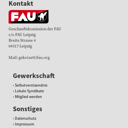
Kontakt
d
o
r
f
/
Geschaeftskomission der FAU
l
c/o FAU Leipzig
a
Breite Strasse 4
n
04317 Leipzig
d
e
Mail: geko(aett)fau.org
s
w
e
Gewerkschaft
i
t
Selbstverstaendnis
e
Lokale Syndikate
-
Mitglied werden
f
-
Sonstiges
s
t
Datenschutz
r
Impressum