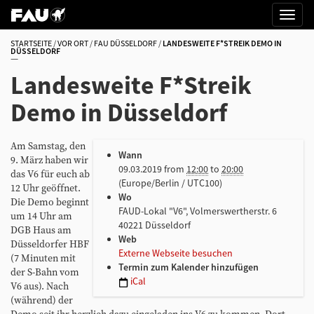
STARTSEITE
VOR ORT
FAU DÜSSELDORF
LANDESWEITE F*STREIK DEMO IN
DÜSSELDORF
Landesweite F*Streik
Demo in Düsseldorf
h
Am Samstag, den
Wann
t
9. März haben wir
09.03.2019
from
12:00
to
20:00
t
das V6 für euch ab
(Europe/Berlin / UTC100)
p
12 Uhr geöffnet.
Wo
s
Die Demo beginnt
FAUD-Lokal "V6", Volmerswertherstr. 6
:
um 14 Uhr am
40221 Düsseldorf
/
DGB Haus am
Web
/
Düsseldorfer HBF
Externe Webseite besuchen
w
(7 Minuten mit
Termin zum Kalender hinzufügen
w
der S-Bahn vom
iCal
w
V6 aus). Nach
.
(während) der