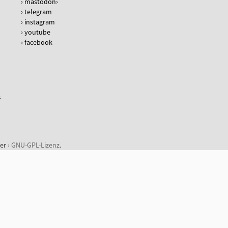
mastodon
telegram
instagram
youtube
facebook
f
der
GNU-GPL-Lizenz
.