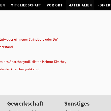
NEN
MITGLIEDSCHAFT
VOR ORT
MATERIALIEN
»DIREK
Entweder ein neuer Strindberg oder Du'
iderstand
ben des Anarchosyndikalisten Helmut Kirschey
litanter Anarchosyndikalist
Gewerkschaft
Sonstiges