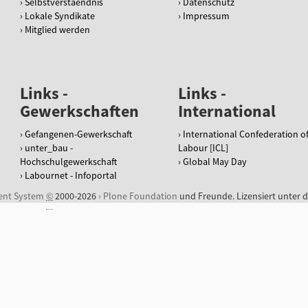
Selbstverstaendnis
Datenschutz
Lokale Syndikate
Impressum
Mitglied werden
Links -
Links -
Gewerkschaften
International
Gefangenen-Gewerkschaft
International Confederation o
unter_bau -
Labour [ICL]
Hochschulgewerkschaft
Global May Day
Labournet - Infoportal
ent System
©
2000-2026
Plone Foundation
und Freunde. Lizensiert unter 