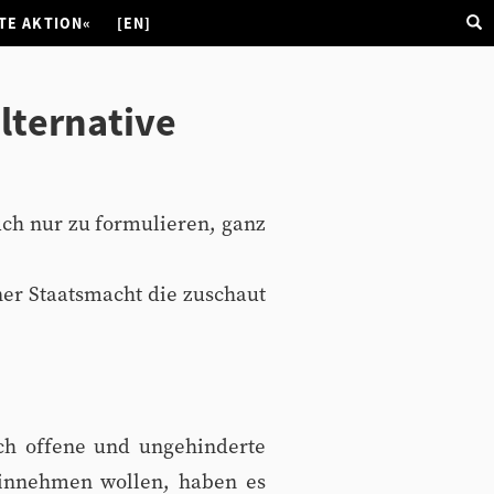
TE AKTION«
[EN]
lternative
uch nur zu formulieren, ganz
ner Staatsmacht die zuschaut
ch offene und ungehinderte
hinnehmen wollen, haben es