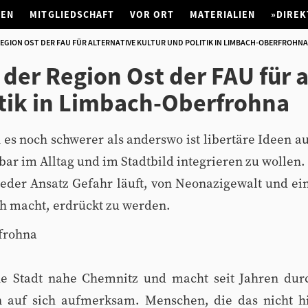
NEN
MITGLIEDSCHAFT
VOR ORT
MATERIALIEN
»DIREK
GION OST DER FAU FÜR ALTERNATIVE KULTUR UND POLITIK IN LIMBACH-OBERFROHNA
der Region Ost der FAU für a
itik in Limbach-Oberfrohna
n es noch schwerer als anderswo ist libertäre Ideen a
bar im Alltag und im Stadtbild integrieren zu wollen.
eder Ansatz Gefahr läuft, von Neonazigewalt und ei
ch macht, erdrückt zu werden.
frohna
ne Stadt nahe Chemnitz und macht seit Jahren dur
n auf sich aufmerksam. Menschen, die das nicht 