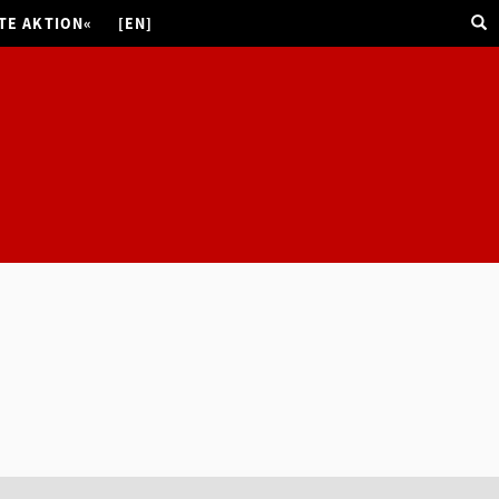
TE AKTION«
[EN]