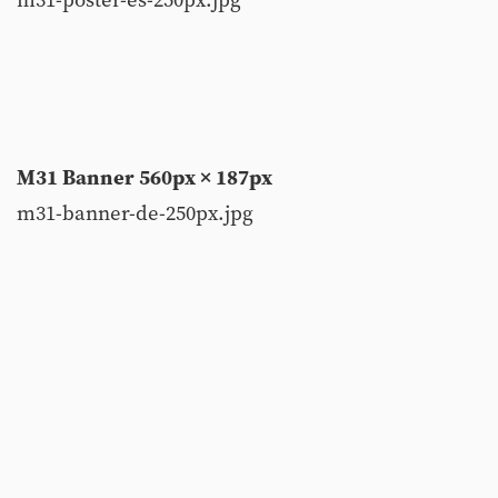
m31-poster-es-250px.jpg
M31 Banner 560px × 187px
m31-banner-de-250px.jpg