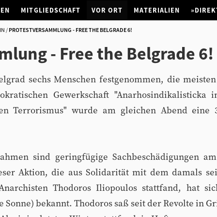
NEN
MITGLIEDSCHAFT
VOR ORT
MATERIALIEN
»DIREK
IN
PROTESTVERSAMMLUNG - FREE THE BELGRADE 6!
lung - Free the Belgrade 6!
elgrad sechs Menschen festgenommen, die meisten
kratischen Gewerkschaft "Anarhosindikalisticka in
len Terrorismus" wurde am gleichen Abend eine 3
nahmen sind geringfügige Sachbeschädigungen am
ieser Aktion, die aus Solidarität mit dem damals se
 Anarchisten Thodoros Iliopoulos stattfand, hat s
ze Sonne) bekannt. Thodoros saß seit der Revolte in G