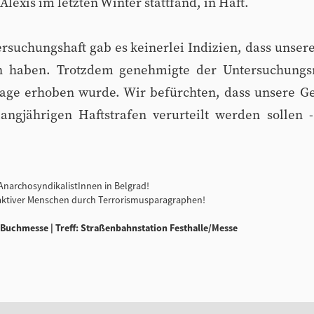
lexis im letzten Winter stattfand, in Haft.
rsuchungshaft gab es keinerlei Indizien, dass unser
 haben. Trotzdem genehmigte der Untersuchungsri
lage erhoben wurde. Wir befürchten, dass unsere G
langjährigen Haftstrafen verurteilt werden sollen
 AnarchosyndikalistInnen in Belgrad!
h aktiver Menschen durch Terrorismusparagraphen!
hr Buchmesse | Treff: Straßenbahnstation Festhalle/Messe