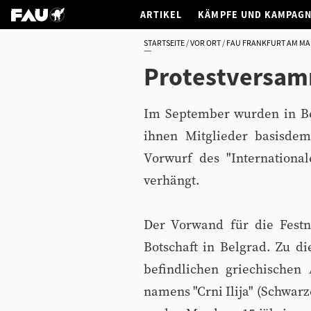
ARTIKEL
KÄMPFE UND KAMPAG
STARTSEITE
VOR ORT
FAU FRANKFURT AM MA
Protestversamm
Im September wurden in B
ihnen Mitglieder basisdemo
Vorwurf des "Internationa
verhängt.
Der Vorwand für die Fest
Botschaft in Belgrad. Zu d
befindlichen griechischen
namens "Crni Ilija" (Schwar