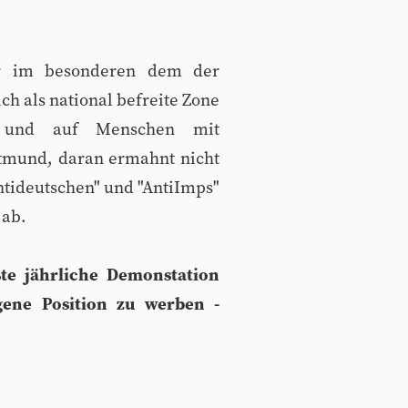
er im besonderen dem der
ich als national befreite Zone
te und auf Menschen mit
rtmund, daran ermahnt nicht
ntideutschen" und "AntiImps"
 ab.
te jährliche Demonstation
gene Position zu werben -