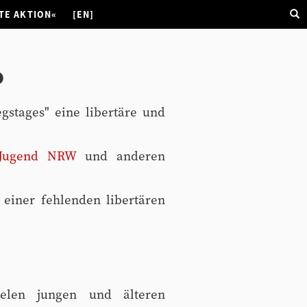
TE AKTION«
[EN]
o
gstages" eine libertäre und
n Jugend NRW
und anderen
 einer fehlenden libertären
ielen jungen und älteren