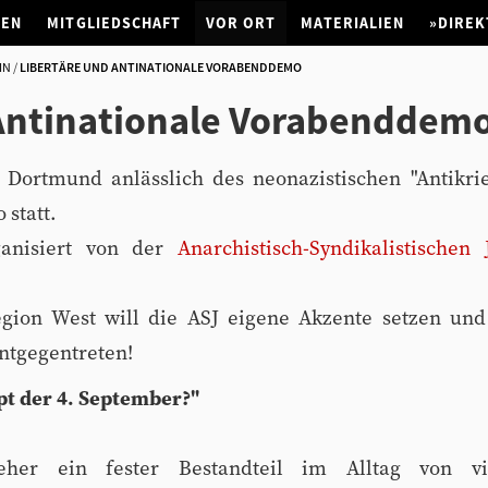
NEN
MITGLIEDSCHAFT
VOR ORT
MATERIALIEN
»DIREK
IN
LIBERTÄRE UND ANTINATIONALE VORABENDDEMO
 Antinationale Vorabenddem
 Dortmund anlässlich des neonazistischen "Antikrie
statt.
ganisiert von der
Anarchistisch-Syndikalistische
gion West will die ASJ eigene Akzente setzen und
ntgegentreten!
t der 4. September?"
 jeher ein fester Bestandteil im Alltag von v