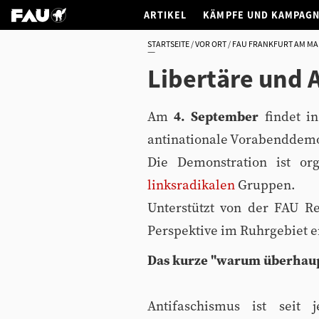
ARTIKEL
KÄMPFE UND KAMPAG
STARTSEITE
VOR ORT
FAU FRANKFURT AM MA
Libertäre und
Am
4. September
findet in
antinationale Vorabenddemo 
Die Demonstration ist or
linksradikalen
Gruppen.
Unterstützt von der FAU Re
Perspektive im Ruhrgebiet e
Das kurze "warum überhaup
Antifaschismus ist seit