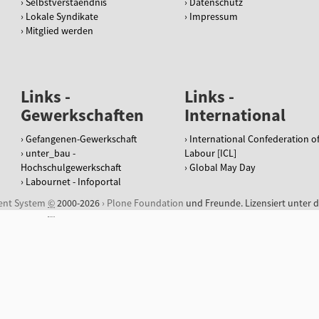
Selbstverstaendnis
Datenschutz
Lokale Syndikate
Impressum
Mitglied werden
Links -
Links -
Gewerkschaften
International
Gefangenen-Gewerkschaft
International Confederation o
unter_bau -
Labour [ICL]
Hochschulgewerkschaft
Global May Day
Labournet - Infoportal
ent System
©
2000-2026
Plone Foundation
und Freunde. Lizensiert unter 