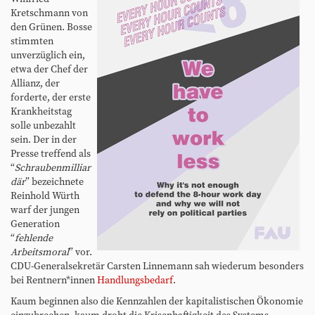
Kretschmann von
den Grünen. Bosse
stimmten
unverzüglich ein,
etwa der Chef der
Allianz, der
forderte, der erste
Krankheitstag
solle unbezahlt
sein. Der in der
Presse treffend als
“
Schraubenmilliar
där
” bezeichnete
Reinhold Würth
warf der jungen
Generation
“
fehlende
Arbeitsmoral
” vor.
CDU-Generalsekretär Carsten Linnemann sah wiederum besonders
bei Rentnern*innen
Handlungsbedarf
.
Kaum beginnen also die Kennzahlen der kapitalistischen Ökonomie