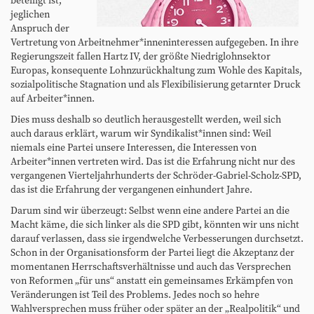
beteiligt ist,
jeglichen
Anspruch der
Vertretung von Arbeitnehmer*inneninteressen aufgegeben. In ihre
Regierungszeit fallen Hartz IV, der größte Niedriglohnsektor
Europas, konsequente Lohnzurückhaltung zum Wohle des Kapitals,
sozialpolitische Stagnation und als Flexibilisierung getarnter Druck
auf Arbeiter*innen.
Dies muss deshalb so deutlich herausgestellt werden, weil sich
auch daraus erklärt, warum wir Syndikalist*innen sind: Weil
niemals eine Partei unsere Interessen, die Interessen von
Arbeiter*innen vertreten wird. Das ist die Erfahrung nicht nur des
vergangenen Vierteljahrhunderts der Schröder-Gabriel-Scholz-SPD,
das ist die Erfahrung der vergangenen einhundert Jahre.
Darum sind wir überzeugt: Selbst wenn eine andere Partei an die
Macht käme, die sich linker als die SPD gibt, könnten wir uns nicht
darauf verlassen, dass sie irgendwelche Verbesserungen durchsetzt.
Schon in der Organisationsform der Partei liegt die Akzeptanz der
momentanen Herrschaftsverhältnisse und auch das Versprechen
von Reformen „für uns“ anstatt ein gemeinsames Erkämpfen von
Veränderungen ist Teil des Problems. Jedes noch so hehre
Wahlversprechen muss früher oder später an der „Realpolitik“ und