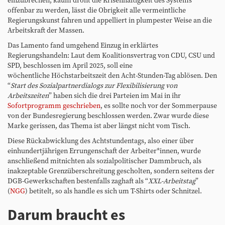
einzubrechen, kaum droht die Krisenhaftigkeit des Systems
offenbar zu werden, lässt die Obrigkeit alle vermeintliche
Regierungskunst fahren und appelliert in plumpester Weise an die
Arbeitskraft der Massen.
Das Lamento fand umgehend Einzug in erklärtes
Regierungshandeln: Laut dem Koalitionsvertrag von CDU, CSU und
SPD, beschlossen im April 2025, soll eine
wöchentliche Höchstarbeitszeit den Acht-Stunden-Tag ablösen. Den
“
Start des Sozialpartnerdialogs zur Flexibilisierung von
Arbeitszeiten
” haben sich die drei Parteien im Mai in ihr
Sofortprogramm geschrieben
, es sollte noch vor der Sommerpause
von der Bundesregierung beschlossen werden. Zwar wurde diese
Marke gerissen, das Thema ist aber längst nicht vom Tisch.
Diese Rückabwicklung des Achtstundentags, also einer über
einhundertjährigen Errungenschaft der Arbeiter*innen, wurde
anschließend mitnichten als sozialpolitischer Dammbruch, als
inakzeptable Grenzüberschreitung gescholten, sondern seitens der
DGB-Gewerkschaften bestenfalls zaghaft als “
XXL-Arbeitstag
”
(
NGG
) betitelt, so als handle es sich um T-Shirts oder Schnitzel.
Darum braucht es