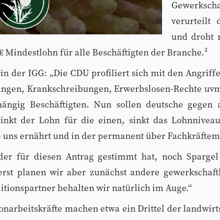
Gewerksch
verurteilt
und droht 
5€ Mindestlohn für alle Beschäftigten der Branche.²
n der IGG: „Die CDU profiliert sich mit den Angriffen
lungen, Krankschreibungen, Erwerbslosen-Rechte uvm
hängig Beschäftigten. Nun sollen deutsche gegen a
inkt der Lohn für die einen, sinkt das Lohnnivea
e uns ernährt und in der permanent über Fachkräftem
, der für diesen Antrag gestimmt hat, noch Sparge
erst planen wir aber zunächst andere gewerkschaf
litionspartner behalten wir natürlich im Auge.“
onarbeitskräfte machen etwa ein Drittel der landwirts