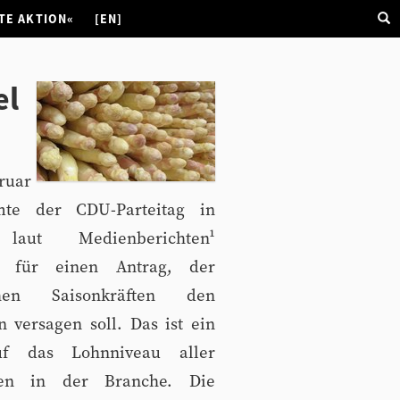
TE AKTION«
[EN]
el
ruar
mte der CDU-Parteitag in
 laut Medienberichten¹
g für einen Antrag, der
chen Saisonkräften den
 versagen soll. Das ist ein
uf das Lohnniveau aller
gten in der Branche. Die