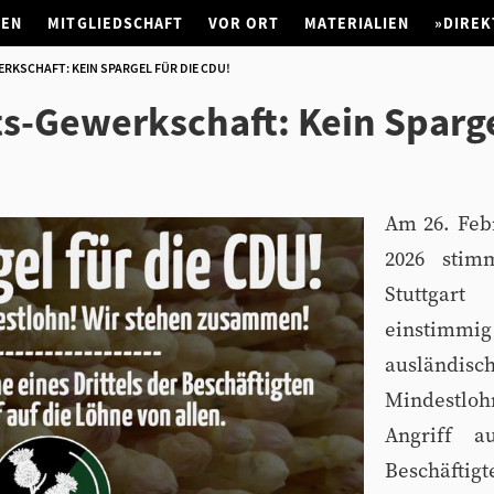
NEN
MITGLIEDSCHAFT
VOR ORT
MATERIALIEN
»DIREK
RKSCHAFT: KEIN SPARGEL FÜR DIE CDU!
s-Gewerkschaft: Kein Sparg
Am 26. Feb
2026 stim
Stuttgart
einstimmi
ausländis
Mindestlohn
Angriff a
Beschäfti