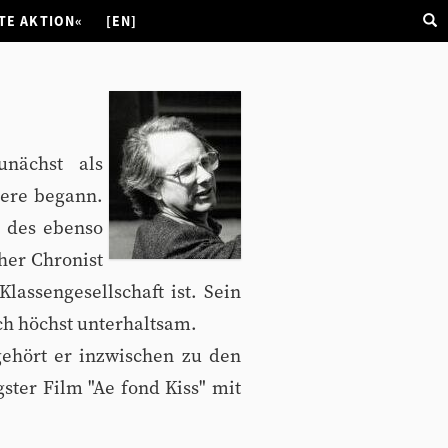
TE AKTION«
[EN]
unächst als
iere begann.
e des ebenso
her Chronist
lassengesellschaft ist. Sein
ch höchst unterhaltsam.
gehört er inzwischen zu den
ster Film "Ae fond Kiss" mit