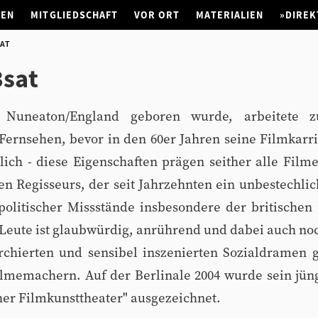
NEN
MITGLIEDSCHAFT
VOR ORT
MATERIALIEN
»DIREK
SAT
3sat
Nuneaton/England geboren wurde, arbeitete z
Fernsehen, bevor in den 60er Jahren seine Filmkarr
önlich - diese Eigenschaften prägen seither alle Film
n Regisseurs, der seit Jahrzehnten ein unbestechlic
olitischer Missstände insbesondere der britischen K
Leute ist glaubwürdig, anrührend und dabei auch no
rchierten und sensibel inszenierten Sozialdramen 
lmemachern. Auf der Berlinale 2004 wurde sein jüng
her Filmkunsttheater" ausgezeichnet.