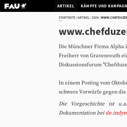
ARTIKEL
KÄMPFE UND KAMPAG
STARTSEITE
ARTIKEL
2004
WWW.CHEFDUZEN.
www.chefduzen.
Die Münchner Firma Alpha Ze
Freiherr von Gravenreuth ei
Diskussionsforum "Chefduze
In einem Posting vom Oktobe
schwere Vorwürfe gegen die
Die Vorgeschichte ist u.
Dokumentation bei
de.indym