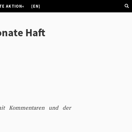
TE AKTION«
[EN]
nate Haft
t Kommentaren und der