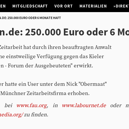
NEN
MITGLIEDSCHAFT
VOR ORT
MATERIALIEN
»DIREK
DE: 250.000 EURO ODER 6 MONATE HAFT
de: 250.000 Euro oder 6 Mo
itarbeit hat durch ihren beauftragten Anwalt
ne einstweilige Verfügung gegen das Kieler
n - Forum der Ausgebeuteten" erwirkt.
r hatte ein User unter dem Nick "Obermaat"
 Münchner Zeitarbeitsfirma erhoben.
a. bei
www.fau.org
, in
www.labournet.de
oder mi
edia.org/
zu finden.