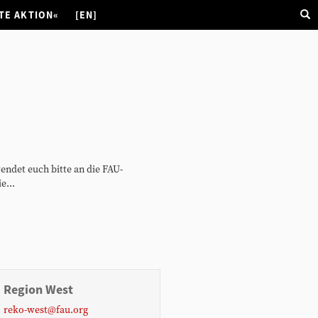
TE AKTION«
[EN]
wendet euch bitte an die FAU-
e...
Region West
reko-west@fau.org